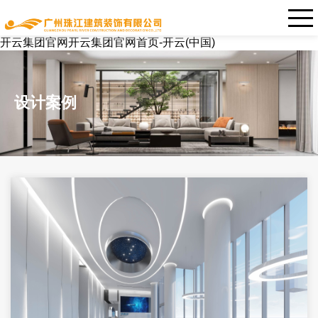
开云集团官网开云集团官网首页-开云(中国)
设计案例