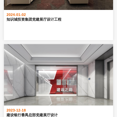
2024-01-02
知识城投资集团党建展厅设计工程
2023-12-18
建设银行番禺总部党建展厅设计