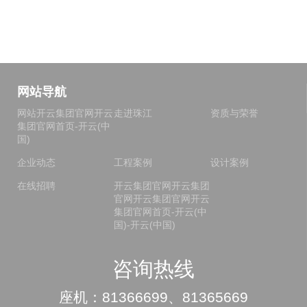
网站导航
网站开云集团官网开云
走进珠江
资质与荣誉
集团官网首页-开云(中
国)
企业动态
工程案例
设计案例
在线招聘
开云集团官网开云集团
官网开云集团官网开云
集团官网首页-开云(中
国)-开云(中国)
咨询热线
座机：81366699、81365669