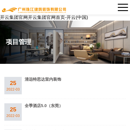
开云集团官网开云集团官网首页-开云(中国)
项目管理
清远特思达室内装饰
25
2022-03
全季酒店5.0（东莞）
25
2022-03