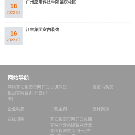
广州应用科技学院肇庆校区
18
2022-02
江丰集团室内装饰
16
2022-02
网站导航
网站开云集团官网开云
走进珠江
资质与荣誉
集团官网首页-开云(中
国)
企业动态
工程案例
设计案例
在线招聘
开云集团官网开云集团
官网开云集团官网开云
集团官网首页-开云(中